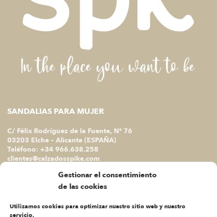
SANDALIAS PARA MUJER
C/ Félix Rodríguez de la Fuente, Nº 76
03203 Elche – Alicante (ESPAÑA)
Teléfono: +34 966.638.258
clientes@calzadosspike.com
Gestionar el consentimiento
ATENCIÓN AL CLIENTE
de las cookies
Lunes a Jueves A.M.
Utilizamos cookies para optimizar nuestro sitio web y nuestro
De 9 a 13 horas
servicio.