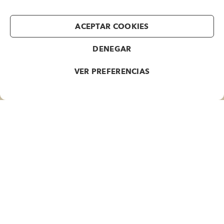
Lunes a Jueves P.M.
De 16 a 19 horas
ACEPTAR COOKIES
INFORMACIÓN
DENEGAR
Politica de Privacidad
VER PREFERENCIAS
Política de Cookies
Aviso Legal
SPIKE
Contacto