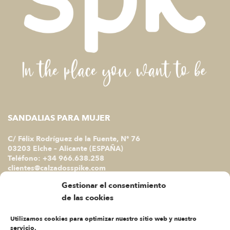
SANDALIAS PARA MUJER
C/ Félix Rodríguez de la Fuente, Nº 76
03203 Elche – Alicante (ESPAÑA)
Teléfono: +34 966.638.258
clientes@calzadosspike.com
Gestionar el consentimiento
ATENCIÓN AL CLIENTE
de las cookies
Lunes a Jueves A.M.
Utilizamos cookies para optimizar nuestro sitio web y nuestro
De 9 a 13 horas
servicio.