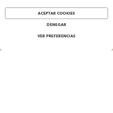
Lunes a Jueves P.M.
De 16 a 19 horas
ACEPTAR COOKIES
INFORMACIÓN
DENEGAR
Politica de Privacidad
VER PREFERENCIAS
Política de Cookies
Aviso Legal
SPIKE
Contacto