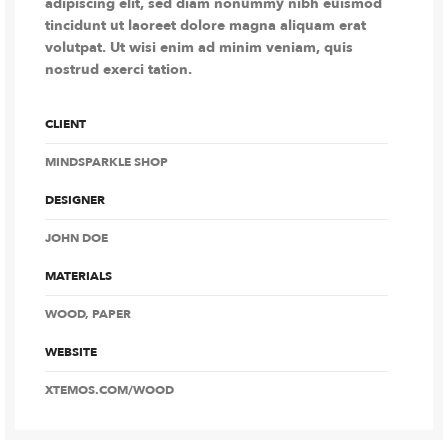
adipiscing elit, sed diam nonummy nibh euismod
tincidunt ut laoreet dolore magna aliquam erat
volutpat. Ut wisi enim ad minim veniam, quis
nostrud exerci tation.
CLIENT
MINDSPARKLE SHOP
DESIGNER
JOHN DOE
MATERIALS
WOOD, PAPER
WEBSITE
XTEMOS.COM/WOOD