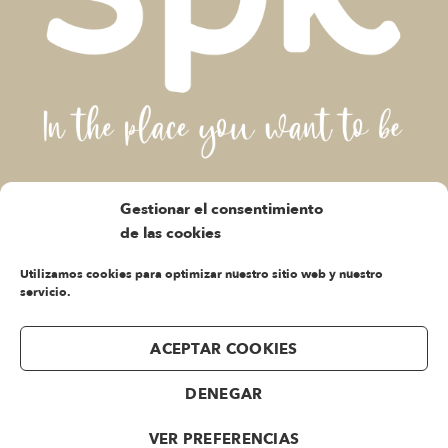
Gestionar el consentimiento
SANDALIAS PARA MUJER
de las cookies
C/ Félix Rodríguez de la Fuente, Nº 76
Utilizamos cookies para optimizar nuestro sitio web y nuestro
03203 Elche – Alicante (ESPAÑA)
servicio.
Teléfono: +34 966.638.258
clientes@calzadosspike.com
ACEPTAR COOKIES
ATENCIÓN AL CLIENTE
DENEGAR
Lunes a Jueves A.M.
De 9 a 13 horas
VER PREFERENCIAS
Lunes a Jueves P.M.