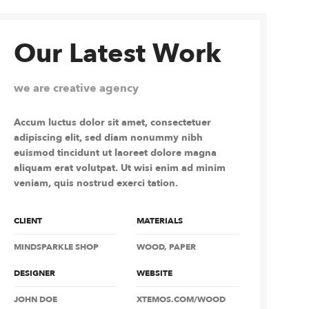
Our Latest Work
we are creative agency
Accum luctus dolor sit amet, consectetuer
adipiscing elit, sed diam nonummy nibh
euismod tincidunt ut laoreet dolore magna
aliquam erat volutpat. Ut wisi enim ad minim
veniam, quis nostrud exerci tation.
CLIENT
MATERIALS
MINDSPARKLE SHOP
WOOD, PAPER
DESIGNER
WEBSITE
JOHN DOE
XTEMOS.COM/WOOD