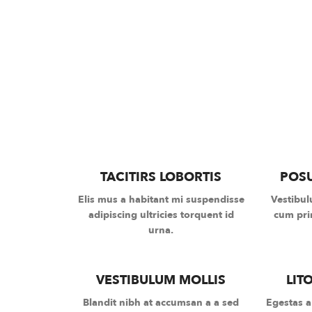
TACITIRS LOBORTIS
POS
Elis mus a habitant mi suspendisse
Vestibul
adipiscing ultricies torquent id
cum prim
urna.
VESTIBULUM MOLLIS
LIT
Blandit nibh at accumsan a a sed
Egestas a