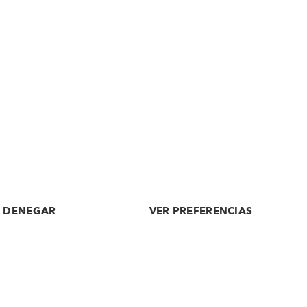
OLDER
A lacus bibendum pulvinar
DENEGAR
VER PREFERENCIAS