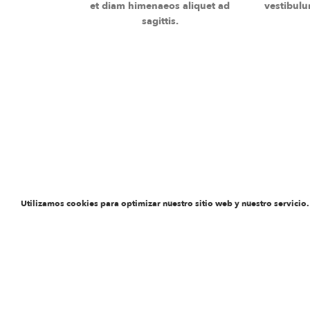
et diam himenaeos aliquet ad
vestibulu
sagittis.
NEWER
Venenatis nam phasellus
Utilizamos cookies para optimizar nuestro sitio web y nuestro servicio.
RELATED PROJECTS