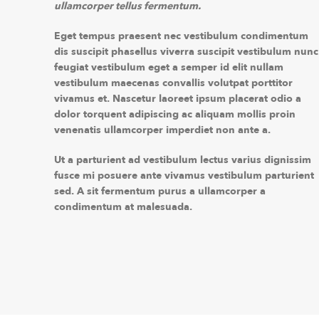
ullamcorper tellus fermentum.
Eget tempus praesent nec vestibulum condimentum
dis suscipit phasellus viverra suscipit vestibulum nunc
feugiat vestibulum eget a semper id elit nullam
vestibulum maecenas convallis volutpat porttitor
vivamus et. Nascetur laoreet ipsum placerat odio a
dolor torquent adipiscing ac aliquam mollis proin
venenatis ullamcorper imperdiet non ante a.
Ut a parturient ad vestibulum lectus varius dignissim
fusce mi posuere ante vivamus vestibulum parturient
sed. A sit fermentum purus a ullamcorper a
condimentum at malesuada.