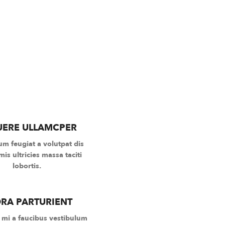
UERE ULLAMCPER
um feugiat a volutpat dis
is ultricies massa taciti
lobortis.
ORA PARTURIENT
 mi a faucibus vestibulum