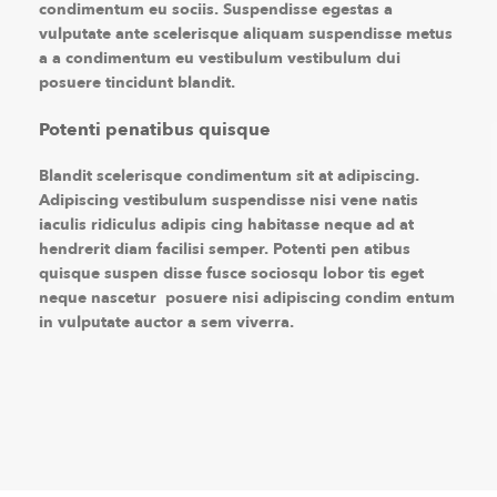
condimentum eu sociis. Suspendisse egestas a
vulputate ante scelerisque aliquam suspendisse metus
a a condimentum eu vestibulum vestibulum dui
posuere tincidunt blandit.
Potenti penatibus quisque
Blandit scelerisque condimentum sit at adipiscing.
Adipiscing vestibulum suspendisse nisi vene natis
iaculis ridiculus adipis cing habitasse neque ad at
hendrerit diam facilisi semper. Potenti pen atibus
quisque suspen disse fusce sociosqu lobor tis eget
neque nascetur posuere nisi adipiscing condim entum
in vulputate auctor a sem viverra.