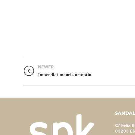
NEWER
Imperdiet mauris a nontin
SANDAL
C/ Félix 
03203 Elc